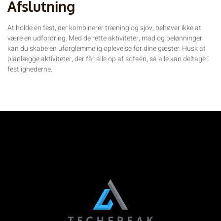
Afslutning
At holde en fest, der kombinerer træning og sjov, behøver ikke at
være en udfordring. Med de rette aktiviteter, mad og belønninger
kan du skabe en uforglemmelig oplevelse for dine gæster. Husk at
planlægge aktiviteter, der får alle op af sofaen, så alle kan deltage i
festlighederne.