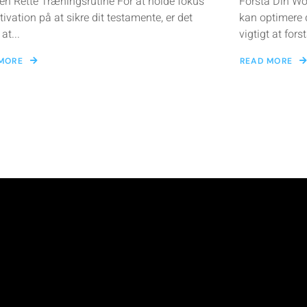
en Rette Træningsrutine For at holde fokus
Forstå Din W
ivation på at sikre dit testamente, er det
kan optimere 
 at...
vigtigt at for
MORE
READ MORE