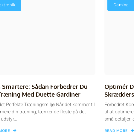
ektronik
Gaming
 Smartere: Sådan Forbedrer Du
Optimér D
Træning Med Duette Gardiner
Skrædders
et Perfekte Træningsmiljø Når det kommer til
Forbedret Ko
imere din træning, tænker de fleste på det
til at optimer
 udstyr...
små detaljer, d
MORE
READ MORE