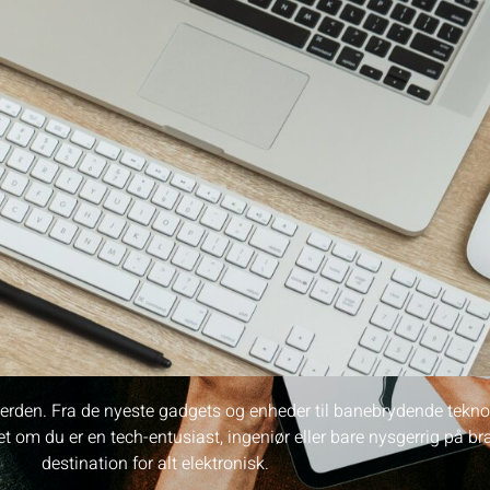
verden. Fra de nyeste gadgets og enheder til banebrydende teknol
et om du er en tech-entusiast, ingeniør eller bare nysgerrig på b
destination for alt elektronisk.