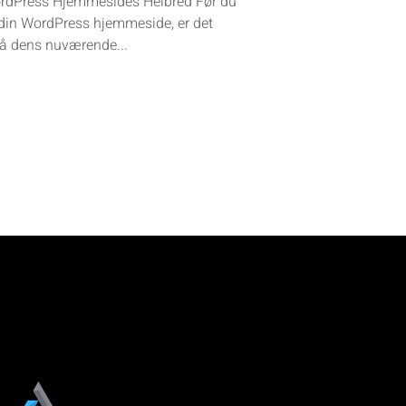
ordPress Hjemmesides Helbred Før du
din WordPress hjemmeside, er det
stå dens nuværende...