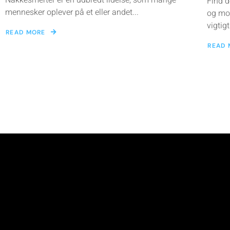
Nakkesmerter er en udbredt lidelse, som mange
Find d
mennesker oplever på et eller andet...
og mot
vigtigt
READ MORE
READ 