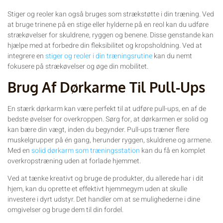
Stiger og reoler kan også bruges som strækstøtte i din træning. Ved
at bruge trinene på en stige eller hylderne på en reol kan du udføre
strækøvelser for skuldrene, ryggen og benene. Disse genstande kan
hjælpe med at forbedre din fleksibilitet og kropsholdning. Ved at
integrere en
stiger og reoler i din træningsrutine
kan du nemt
fokusere på strækøvelser og øge din mobilitet.
Brug Af Dørkarme Til Pull-Ups
En stærk dørkarm kan være perfekt til at udføre pull-ups, en af de
bedste øvelser for overkroppen. Sørg for, at dørkarmen er solid og
kan bære din vægt, inden du begynder. Pull-ups træner flere
muskelgrupper på én gang, herunder ryggen, skuldrene og armene.
Med en
solid dørkarm som træningsstation
kan du få en komplet
overkropstræning uden at forlade hjemmet.
Ved at tænke kreativt og bruge de produkter, du allerede har i dit
hjem, kan du oprette et effektivt hjemmegym uden at skulle
investere i dyrt udstyr. Det handler om at se mulighederne i dine
omgivelser og bruge dem til din fordel.