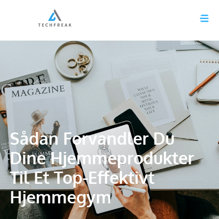
Sådan Forvandler Du
Dine Hjemmeprodukter
Til Et Top-Effektivt
Hjemmegym