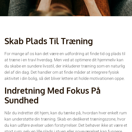
Skab Plads Til Træning
For mange af os kan det være en udfordring at finde tid og plads til
at træne i en travl hverdag. Men ved at optimere dit hjemmeliv kan
du skabe en sundere livsstil, der inkluderer træning som en naturlig
del af din dag. Det handler om at finde måder at integrere fysisk
aktivitet i din bolig, så det bliver lettere at holde motivationen oppe.
Indretning Med Fokus På
Sundhed
Når du indretter dit hjem, kan du tænke på, hvordan hver enkelt rum
kan understøtte din træning. Skab en dedikeret træningszone, hvor
du kan udføre øvelser uden forstyrrelser. Det behøver ikke at være et
stort rum; selv en lille plads i stuen eller soveværelset kan fungere