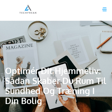
Optimér Dit Hjemmeliv:
Sådan Skaber Du Rum Til
Sundhed Og Træning I
Din Bolig