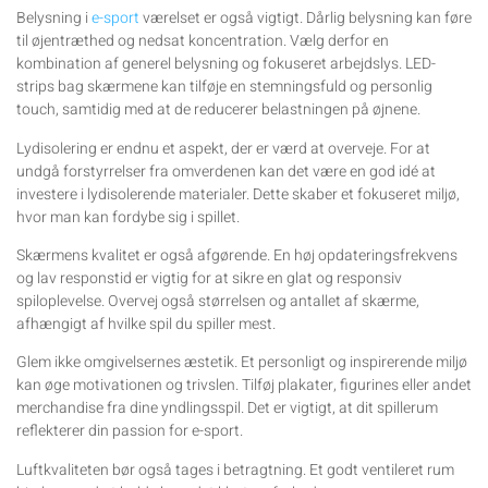
Belysning i
e-sport
værelset er også vigtigt. Dårlig belysning kan føre
til øjentræthed og nedsat koncentration. Vælg derfor en
kombination af generel belysning og fokuseret arbejdslys. LED-
strips bag skærmene kan tilføje en stemningsfuld og personlig
touch, samtidig med at de reducerer belastningen på øjnene.
Lydisolering er endnu et aspekt, der er værd at overveje. For at
undgå forstyrrelser fra omverdenen kan det være en god idé at
investere i lydisolerende materialer. Dette skaber et fokuseret miljø,
hvor man kan fordybe sig i spillet.
Skærmens kvalitet er også afgørende. En høj opdateringsfrekvens
og lav responstid er vigtig for at sikre en glat og responsiv
spiloplevelse. Overvej også størrelsen og antallet af skærme,
afhængigt af hvilke spil du spiller mest.
Glem ikke omgivelsernes æstetik. Et personligt og inspirerende miljø
kan øge motivationen og trivslen. Tilføj plakater, figurines eller andet
merchandise fra dine yndlingsspil. Det er vigtigt, at dit spillerum
reflekterer din passion for e-sport.
Luftkvaliteten bør også tages i betragtning. Et godt ventileret rum