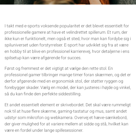
I takt med e-sports voksende popularitet er det blevet essentielt for
professionelle gamere at have et velindrettet spillerum. Et rum, der
ikke kun er funktionelt, men også et sted, hvor man kan fordybe sig i
spiluniverset uden forstyrrelser. E-sport har udviklet sig fra at være
en hobby til at blive en professionel karrierevej, hvor detaljerne i ens
spilsetup kan være afgørende for succes.
Først og fremmest er det vigtigt at vælge den rette stol. En
professionel gamer tilbringer mange timer foran skærmen, og det er
derfor afgørende med en ergonomisk stol, der støtter ryggen og
forebygger skader. Vælg en model, der kan justeres i højde og vinkel,
så du kan finde den perfekte siddestilling.
Et andet essentielt element er skrivebordet. Det skal være rummeligt
nok til at huse flere skærme, gaming-tastatur og mus, samt andet
udstyr som mikrofon og webkamera. Overvej et hæve-sænkebord,
der giver mulighed for at variere mellem at sidde og stå, hvilket kan
være en fordel under lange spillesessioner.