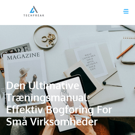
Den Ultimative
Træningsmanual:
Effektiv Bogføring For
Små Virksomheder