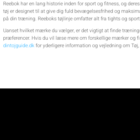
Reebok har en lang historie inden for sport og fitness, og deres
tøj er designet til at give dig fuld bevægelsesfrihed og maksi
på din træning. Reeboks tøjlinje omfatter alt fra tights og sports
Uanset hvilket mærke du vælger, er det vigtigt at finde trænings
præferencer. Hvis du vil læse mere om forskellige mærker og f
dintojguide.dk
for yderligere information og vejledning om Tøj,