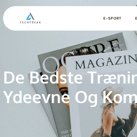
E-SPORT
De Bedste Træni
Ydeevne Og Kom