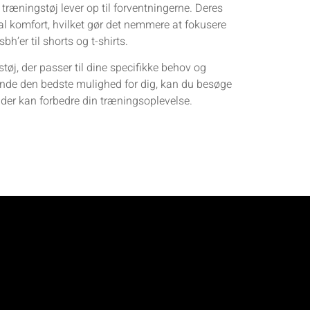
 træningstøj lever op til forventningerne. Deres
mal komfort, hvilket gør det nemmere at fokusere
bh’er til shorts og t-shirts.
tøj, der passer til dine specifikke behov og
inde den bedste mulighed for dig, kan du besøge
 der kan forbedre din træningsoplevelse.